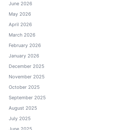
June 2026
May 2026
April 2026
March 2026
February 2026
January 2026
December 2025
November 2025
October 2025
September 2025
August 2025
July 2025
June 2025