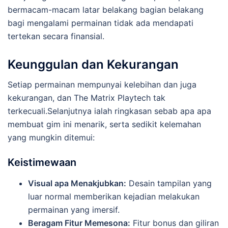
bermacam-macam latar belakang bagian belakang
bagi mengalami permainan tidak ada mendapati
tertekan secara finansial.
Keunggulan dan Kekurangan
Setiap permainan mempunyai kelebihan dan juga
kekurangan, dan The Matrix Playtech tak
terkecuali.Selanjutnya ialah ringkasan sebab apa apa
membuat gim ini menarik, serta sedikit kelemahan
yang mungkin ditemui:
Keistimewaan
Visual apa Menakjubkan:
Desain tampilan yang
luar normal memberikan kejadian melakukan
permainan yang imersif.
Beragam Fitur Memesona:
Fitur bonus dan giliran