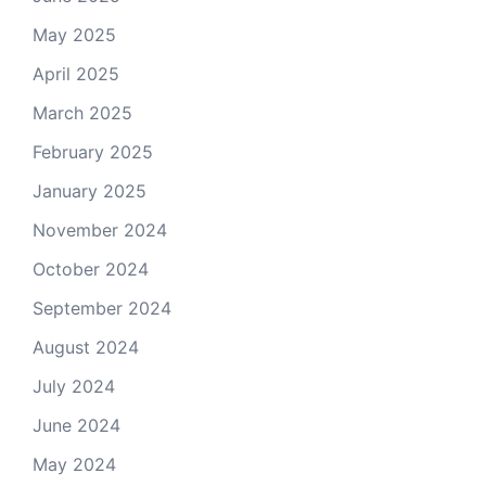
May 2025
April 2025
March 2025
February 2025
January 2025
November 2024
October 2024
September 2024
August 2024
July 2024
June 2024
May 2024