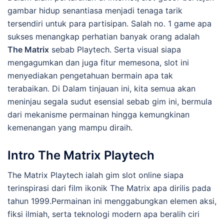
gambar hidup senantiasa menjadi tenaga tarik
tersendiri untuk para partisipan. Salah no. 1 game apa
sukses menangkap perhatian banyak orang adalah
The Matrix
sebab Playtech. Serta visual siapa
mengagumkan dan juga fitur memesona, slot ini
menyediakan pengetahuan bermain apa tak
terabaikan. Di Dalam tinjauan ini, kita semua akan
meninjau segala sudut esensial sebab gim ini, bermula
dari mekanisme permainan hingga kemungkinan
kemenangan yang mampu diraih.
Intro The Matrix Playtech
The Matrix Playtech ialah gim slot online siapa
terinspirasi dari film ikonik The Matrix apa dirilis pada
tahun 1999.Permainan ini menggabungkan elemen aksi,
fiksi ilmiah, serta teknologi modern apa beralih ciri