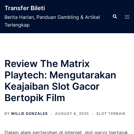
Skip
Transfer Bileti
to
Search
Tog
Berita Harian, Panduan Gambling & Artikel
content
men
Terlengkap
Review The Matrix
Playtech: Mengutarakan
Keajaiban Slot Gacor
Bertopik Film
BY
WILLIE GONZALES
AUGUST 6, 2025
SLOT TERBAIK
Dalam alam pertaruhan di internet, slot gacor bertajuk