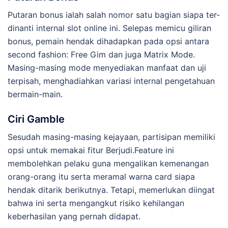
Putaran bonus ialah salah nomor satu bagian siapa ter-
dinanti internal slot online ini. Selepas memicu giliran
bonus, pemain hendak dihadapkan pada opsi antara
second fashion: Free Gim dan juga Matrix Mode.
Masing-masing mode menyediakan manfaat dan uji
terpisah, menghadiahkan variasi internal pengetahuan
bermain-main.
Ciri Gamble
Sesudah masing-masing kejayaan, partisipan memiliki
opsi untuk memakai fitur Berjudi.Feature ini
membolehkan pelaku guna mengalikan kemenangan
orang-orang itu serta meramal warna card siapa
hendak ditarik berikutnya. Tetapi, memerlukan diingat
bahwa ini serta mengangkut risiko kehilangan
keberhasilan yang pernah didapat.