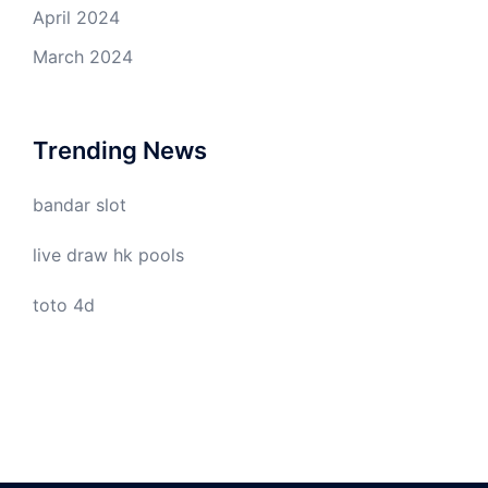
April 2024
March 2024
Trending News
bandar slot
live draw hk pools
toto 4d