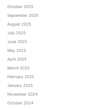
October 2025
September 2025
August 2025
July 2025
June 2025
May 2025
April 2025
March 2025
February 2025
January 2025
November 2024
October 2024