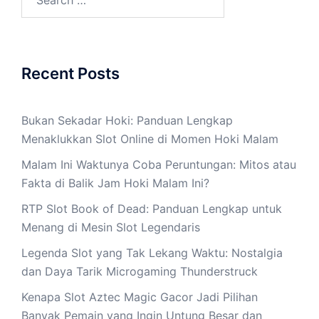
for:
Recent Posts
Bukan Sekadar Hoki: Panduan Lengkap
Menaklukkan Slot Online di Momen Hoki Malam
Malam Ini Waktunya Coba Peruntungan: Mitos atau
Fakta di Balik Jam Hoki Malam Ini?
RTP Slot Book of Dead: Panduan Lengkap untuk
Menang di Mesin Slot Legendaris
Legenda Slot yang Tak Lekang Waktu: Nostalgia
dan Daya Tarik Microgaming Thunderstruck
Kenapa Slot Aztec Magic Gacor Jadi Pilihan
Banyak Pemain yang Ingin Untung Besar dan