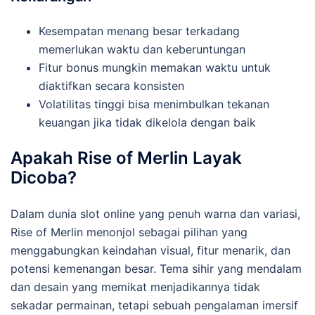
Kesempatan menang besar terkadang
memerlukan waktu dan keberuntungan
Fitur bonus mungkin memakan waktu untuk
diaktifkan secara konsisten
Volatilitas tinggi bisa menimbulkan tekanan
keuangan jika tidak dikelola dengan baik
Apakah Rise of Merlin Layak
Dicoba?
Dalam dunia slot online yang penuh warna dan variasi,
Rise of Merlin menonjol sebagai pilihan yang
menggabungkan keindahan visual, fitur menarik, dan
potensi kemenangan besar. Tema sihir yang mendalam
dan desain yang memikat menjadikannya tidak
sekadar permainan, tetapi sebuah pengalaman imersif