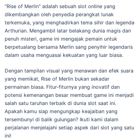
“Rise of Merlin” adalah sebuah slot online yang
dikembangkan oleh penyedia perangkat lunak
terkemuka, yang menghadirkan tema sihir dan legenda
Arthurian. Mengambil latar belakang dunia magis dan
penuh misteri, game ini mengajak pemain untuk
berpetualang bersama Merlin sang penyihir legendaris
dalam usaha menguasai kekuatan yang luar biasa.
Dengan tampilan visual yang menawan dan efek suara
yang memikat, Rise of Merlin bukan sekadar
permainan biasa. Fitur-fiturnya yang inovatif dan
potensi kemenangan besar membuat game ini menjadi
salah satu taruhan terbaik di dunia slot saat ini.
Apakah kamu siap mengungkap keajaiban yang
tersembunyi di balik gulungan? Ikuti kami dalam
perjalanan menjelajahi setiap aspek dari slot yang satu
ini!