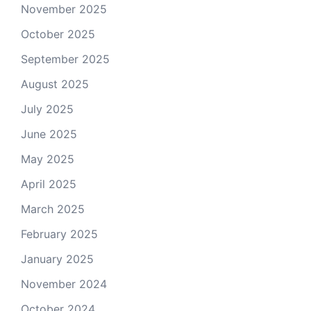
November 2025
October 2025
September 2025
August 2025
July 2025
June 2025
May 2025
April 2025
March 2025
February 2025
January 2025
November 2024
October 2024