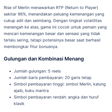
Rise of Merlin menawarkan RTP (Return to Player)
sekitar 96%, menandakan peluang kemenangan yang
cukup adil dan seimbang. Dengan tingkat volatilitas
menengah ke atas, game ini cocok untuk pemain yang
mencari kemenangan besar dan sensasi yang tidak
terlalu sering, tetapi potensinya besar saat berhasil
membongkar fitur bonusnya.
Gulungan dan Kombinasi Menang
Jumlah gulungan: 5 reels
Jumlah baris pembayaran: 20 garis tetap
Simbol pembayaran tinggi: simbol Merlin, kalung
ajaib, buku mantra
Simbol pembayaran rendah: angka dan huruf
klasik