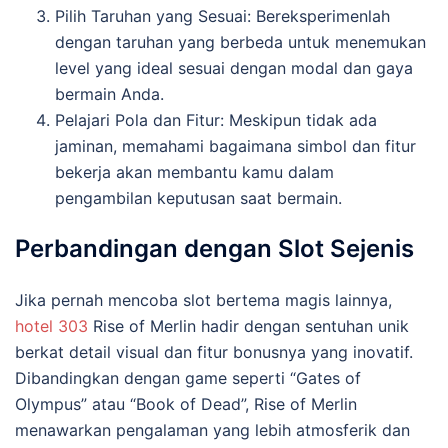
Pilih Taruhan yang Sesuai: Bereksperimenlah
dengan taruhan yang berbeda untuk menemukan
level yang ideal sesuai dengan modal dan gaya
bermain Anda.
Pelajari Pola dan Fitur: Meskipun tidak ada
jaminan, memahami bagaimana simbol dan fitur
bekerja akan membantu kamu dalam
pengambilan keputusan saat bermain.
Perbandingan dengan Slot Sejenis
Jika pernah mencoba slot bertema magis lainnya,
hotel 303
Rise of Merlin hadir dengan sentuhan unik
berkat detail visual dan fitur bonusnya yang inovatif.
Dibandingkan dengan game seperti “Gates of
Olympus” atau “Book of Dead”, Rise of Merlin
menawarkan pengalaman yang lebih atmosferik dan